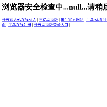
浏览器安全检查中...null...请稍
开云官方站在线登入
|
三亿网页版
|
米兰官方网站
|
半岛·体育(
面
|
半岛在线注册
|
开云网页版登录入口
|