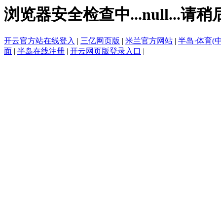
浏览器安全检查中...null...请稍
开云官方站在线登入
|
三亿网页版
|
米兰官方网站
|
半岛·体育(
面
|
半岛在线注册
|
开云网页版登录入口
|