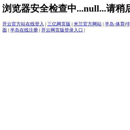
浏览器安全检查中...null...请稍
开云官方站在线登入
|
三亿网页版
|
米兰官方网站
|
半岛·体育(
面
|
半岛在线注册
|
开云网页版登录入口
|