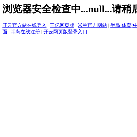
浏览器安全检查中...null...请稍
开云官方站在线登入
|
三亿网页版
|
米兰官方网站
|
半岛·体育(
面
|
半岛在线注册
|
开云网页版登录入口
|