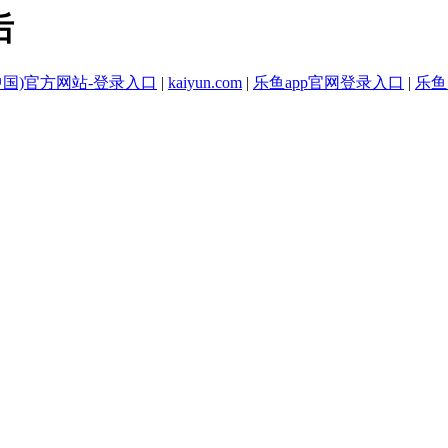
后
中国)官方网站-登录入口
|
kaiyun.com
|
乐鱼app官网登录入口
|
乐鱼