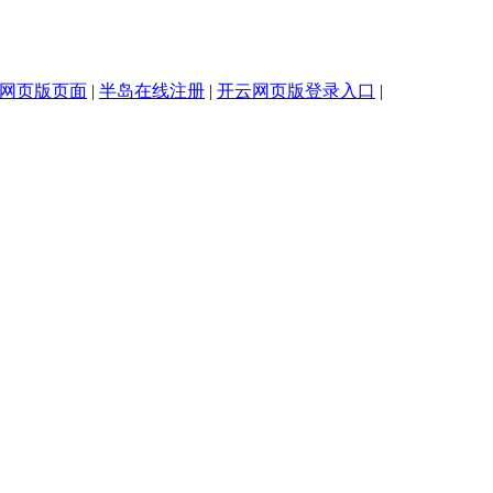
网页版页面
|
半岛在线注册
|
开云网页版登录入口
|